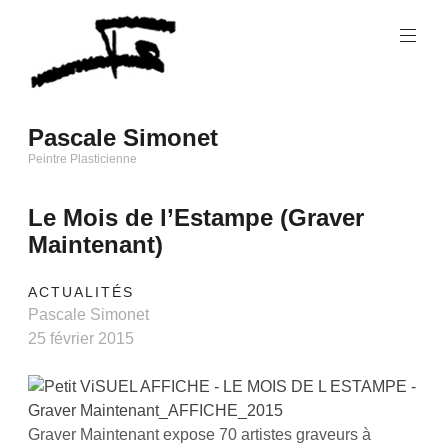
Skip
to
content
Pascale Simonet
Peintre Plasticienne
Le Mois de l’Estampe (Graver
Maintenant)
ACTUALITÉS
Pascale Simonet
25 février 2015
Graver Maintenant expose 70 artistes graveurs à