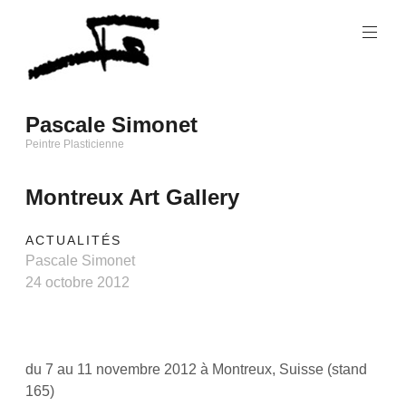
Skip
to
content
Pascale Simonet
Peintre Plasticienne
Montreux Art Gallery
ACTUALITÉS
Pascale Simonet
24 octobre 2012
du 7 au 11 novembre 2012 à Montreux, Suisse (stand
165)